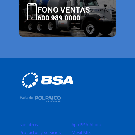
FONO VENTAS
600 989 0000
Nosotros
App BSA Ahora
Productos y servicios
Movil MIX